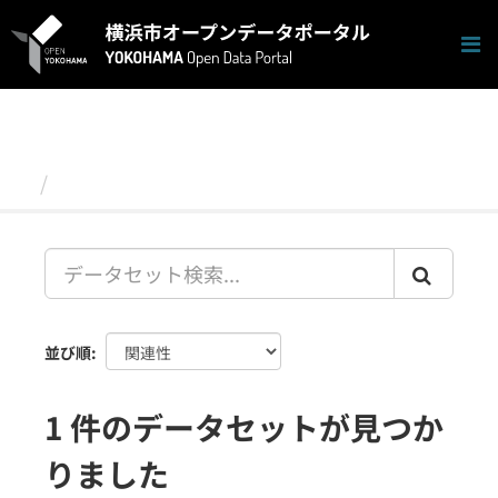
ス
キ
ッ
プ
し
て
内
容
データセット
へ
並び順
1 件のデータセットが見つか
りました