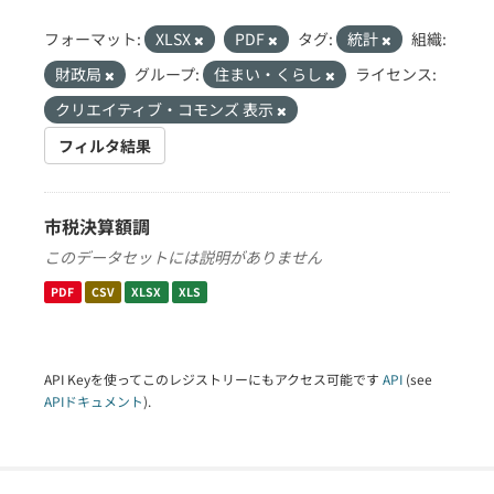
フォーマット:
XLSX
PDF
タグ:
統計
組織:
財政局
グループ:
住まい・くらし
ライセンス:
クリエイティブ・コモンズ 表示
フィルタ結果
市税決算額調
このデータセットには説明がありません
PDF
CSV
XLSX
XLS
API Keyを使ってこのレジストリーにもアクセス可能です
API
(see
APIドキュメント
).