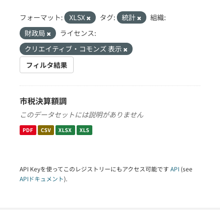
フォーマット:
XLSX
タグ:
統計
組織:
財政局
ライセンス:
クリエイティブ・コモンズ 表示
フィルタ結果
市税決算額調
このデータセットには説明がありません
PDF
CSV
XLSX
XLS
API Keyを使ってこのレジストリーにもアクセス可能です
API
(see
APIドキュメント
).