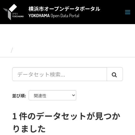
ス
キ
ッ
プ
し
て
内
容
データセット
へ
並び順
1 件のデータセットが見つか
りました