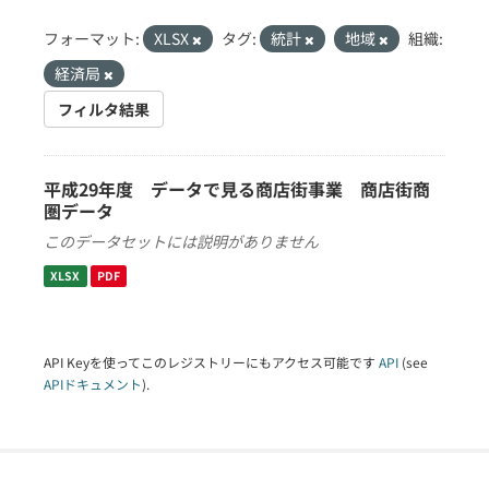
フォーマット:
XLSX
タグ:
統計
地域
組織:
経済局
フィルタ結果
平成29年度 データで見る商店街事業 商店街商
圏データ
このデータセットには説明がありません
XLSX
PDF
API Keyを使ってこのレジストリーにもアクセス可能です
API
(see
APIドキュメント
).