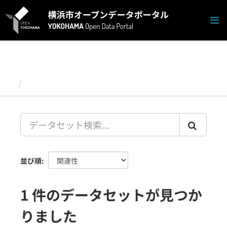
ス
キ
ッ
プ
し
て
内
容
データセット
へ
並び順
1 件のデータセットが見つか
りました