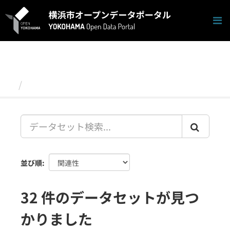
ス
キ
ッ
プ
し
て
内
容
データセット
へ
並び順
32 件のデータセットが見つ
かりました