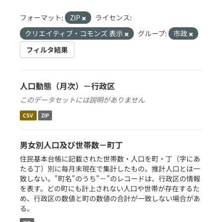
フォーマット:
ZIP
ライセンス:
クリエイティブ・コモンズ 表示
グループ:
市政
フィルタ結果
人口動態（月次）－行政区
このデータセットには説明がありません
CSV
ZIP
男女別人口及び世帯数－町丁
住民基本台帳に記載された世帯数・人口を町・丁（字にあ
たる丁）別に毎月末現在で集計したもの。推計人口とは一
致しない。"町名"のうち"－"のレコードは、行政区の情報
を表す。どの町にも計上されない人口や世帯が存在するた
め、行政区の数値と町の数値の合計が一致しない場合があ
る。