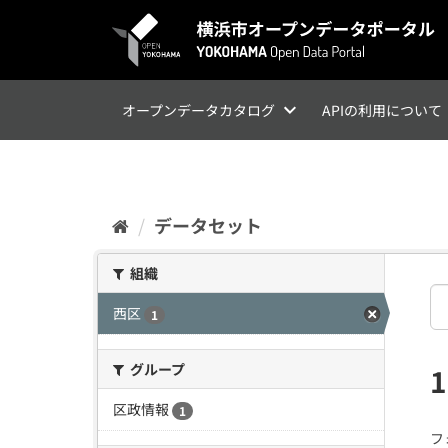
ス
キ
ッ
プ
し
て
オープンデータカタログ
APIの利用について
内
容
へ
データセット
組織
西区
1
グループ
区政情報
1
フ