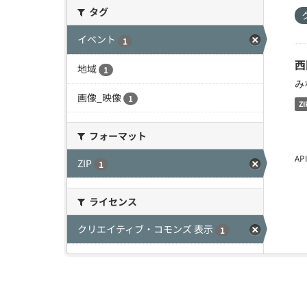
タグ
イベント
1
西
地域
1
み
画像_映像
1
ZI
フォーマット
A
ZIP
1
ライセンス
クリエイティブ・コモンズ 表示
1