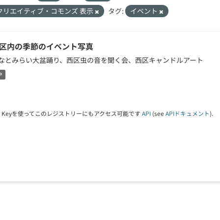
クリエイティブ・コモンズ 表示
タグ:
イベント
区内の季節のイベント写真
なとみらい大盆踊り、西区虫の音を聞く会、西区キャンドルアート
P
PI Keyを使ってこのレジストリーにもアクセス可能です
API
(see
APIドキュメント
).