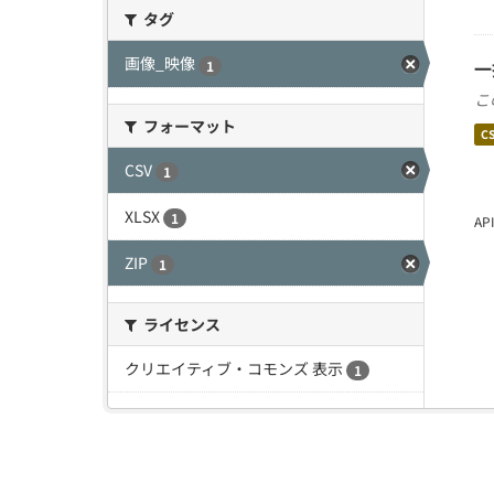
タグ
画像_映像
一
1
こ
フォーマット
C
CSV
1
XLSX
1
A
ZIP
1
ライセンス
クリエイティブ・コモンズ 表示
1