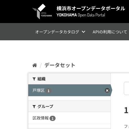
ス
キ
ッ
プ
し
て
オープンデータカタログ
APIの利用について
内
容
へ
データセット
組織
戸塚区
1
グループ
区政情報
1
フ