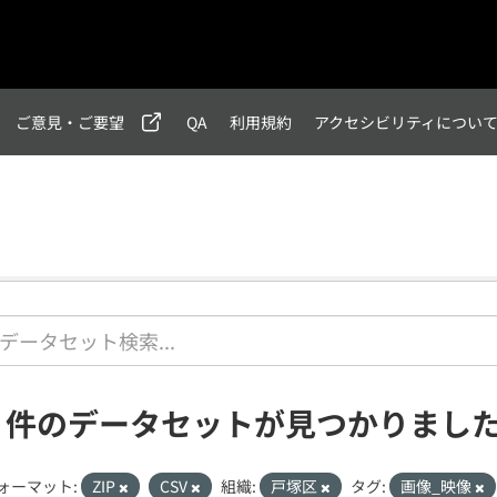
ご意見・ご要望
QA
利用規約
アクセシビリティについ
1 件のデータセットが見つかりまし
ォーマット:
ZIP
CSV
組織:
戸塚区
タグ:
画像_映像