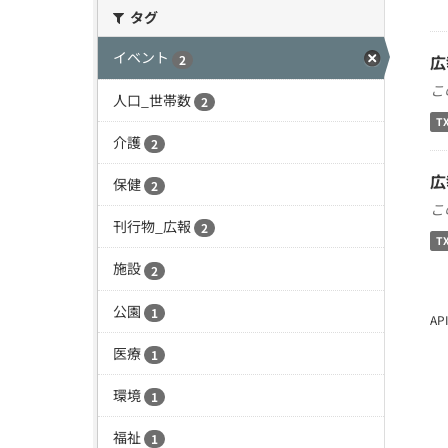
タグ
イベント
広
2
こ
人口_世帯数
2
T
介護
2
広
保健
2
こ
刊行物_広報
2
T
施設
2
公園
1
A
医療
1
環境
1
福祉
1