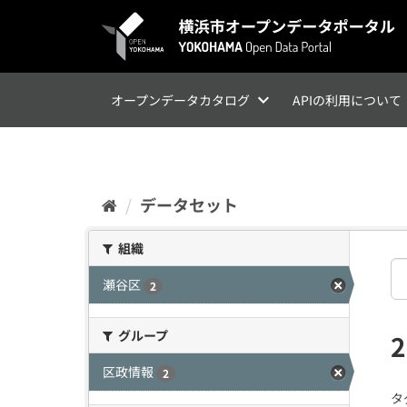
ス
キ
ッ
プ
し
て
オープンデータカタログ
APIの利用について
内
容
へ
データセット
組織
瀬谷区
2
グループ
区政情報
2
タ