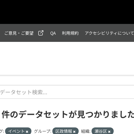
ご意見・ご要望
QA
利用規約
アクセシビリティについ
2 件のデータセットが見つかりまし
グ:
イベント
グループ:
区政情報
組織:
瀬谷区