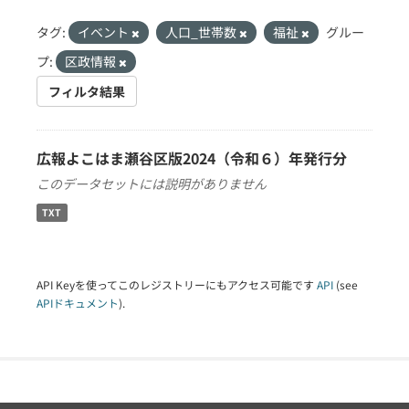
タグ:
イベント
人口_世帯数
福祉
グルー
プ:
区政情報
フィルタ結果
広報よこはま瀬谷区版2024（令和６）年発行分
このデータセットには説明がありません
TXT
API Keyを使ってこのレジストリーにもアクセス可能です
API
(see
APIドキュメント
).