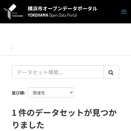
ス
キ
ッ
プ
し
て
内
容
データセット
へ
並び順
1 件のデータセットが見つか
りました