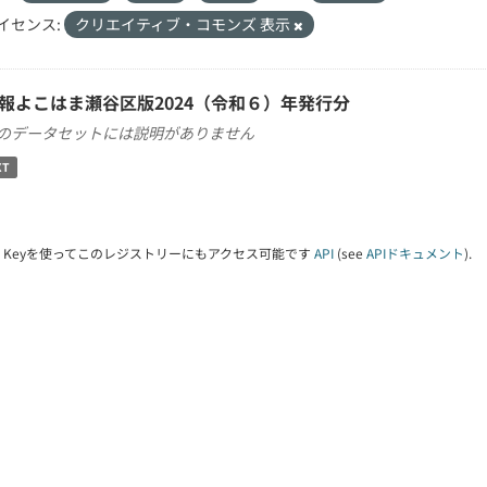
イセンス:
クリエイティブ・コモンズ 表示
報よこはま瀬谷区版2024（令和６）年発行分
のデータセットには説明がありません
XT
PI Keyを使ってこのレジストリーにもアクセス可能です
API
(see
APIドキュメント
).