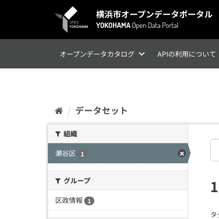
ス
キ
ッ
プ
し
て
オープンデータカタログ
APIの利用について
内
容
へ
データセット
組織
瀬谷区
1
グループ
区政情報
1
タ