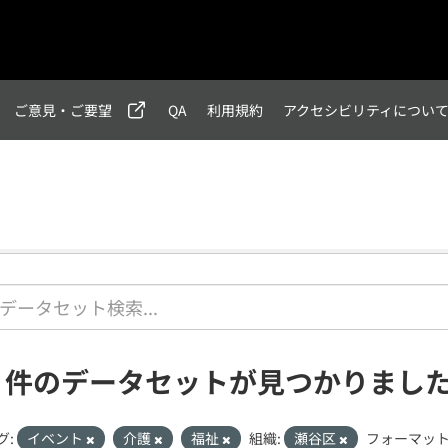
ご意見・ご要望
QA
利用規約
アクセシビリティについ
1 件のデータセットが見つかりまし
グ:
イベント
介護
福祉
組織:
瀬谷区
フォーマット