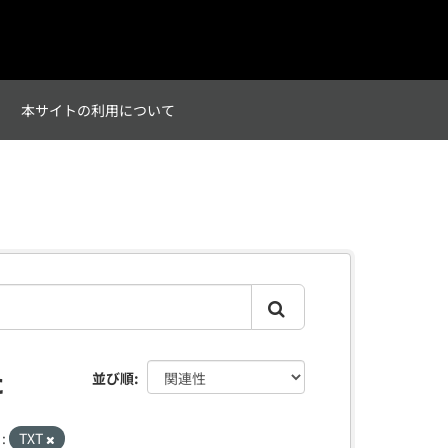
て
本サイトの利用について
た
並び順
:
TXT