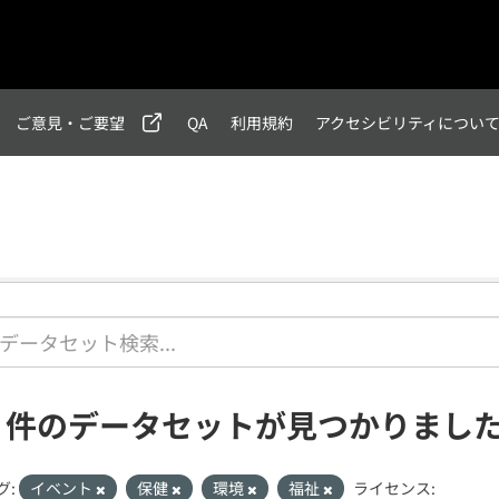
ご意見・ご要望
QA
利用規約
アクセシビリティについ
1 件のデータセットが見つかりまし
グ:
イベント
保健
環境
福祉
ライセンス: