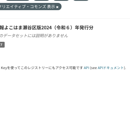
クリエイティブ・コモンズ 表示
報よこはま瀬谷区版2024（令和６）年発行分
のデータセットには説明がありません
XT
PI Keyを使ってこのレジストリーにもアクセス可能です
API
(see
APIドキュメント
).