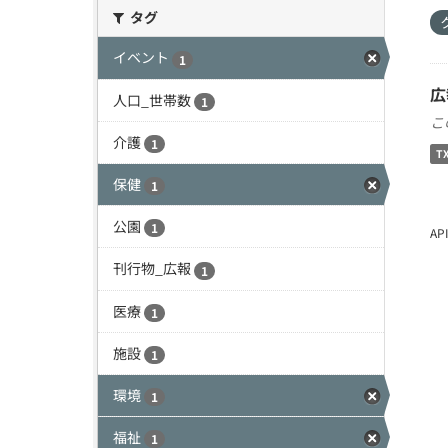
タグ
イベント
1
広
人口_世帯数
1
こ
介護
1
T
保健
1
公園
1
A
刊行物_広報
1
医療
1
施設
1
環境
1
福祉
1