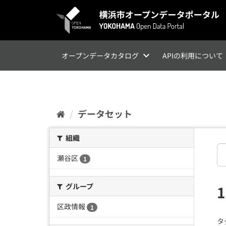
ス
キ
ッ
プ
し
て
オープンデータカタログ
APIの利用について
内
容
へ
データセット
組織
瀬谷区
1
グループ
区政情報
1
タ