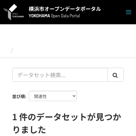
ス
キ
ッ
プ
し
て
内
容
データセット
へ
並び順
1 件のデータセットが見つか
りました