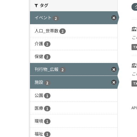
タグ
イベント
2
広
人口_世帯数
2
こ
介護
2
T
保健
2
広
刊行物_広報
2
こ
施設
2
T
公園
1
医療
A
1
環境
1
福祉
1