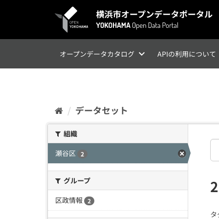
ス
キ
ッ
プ
し
て
オープンデータカタログ
APIの利用について
内
容
へ
データセット
組織
瀬谷区
2
グループ
区政情報
2
タ