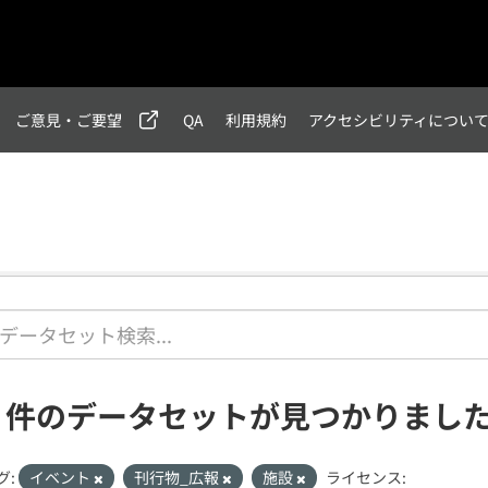
ご意見・ご要望
QA
利用規約
アクセシビリティについ
2 件のデータセットが見つかりまし
グ:
イベント
刊行物_広報
施設
ライセンス: