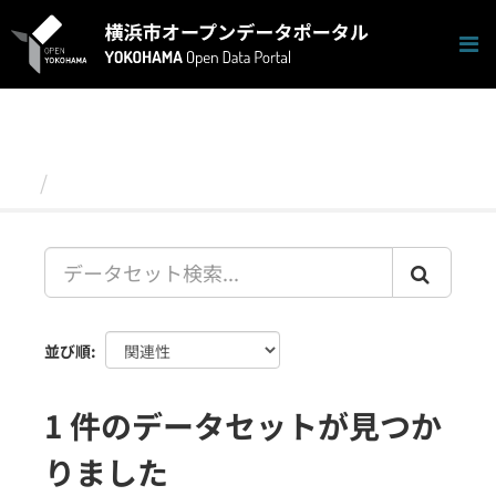
ス
キ
ッ
プ
し
て
内
容
データセット
へ
並び順
1 件のデータセットが見つか
りました