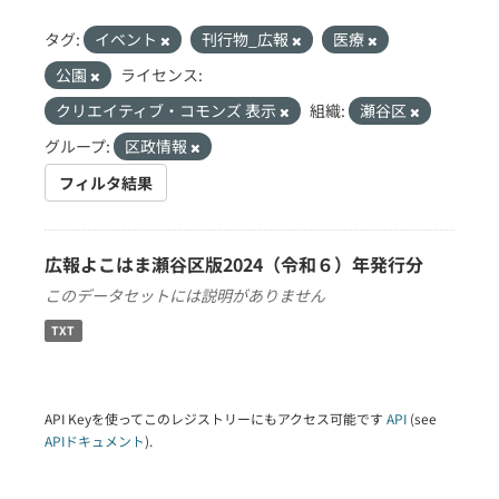
タグ:
イベント
刊行物_広報
医療
公園
ライセンス:
クリエイティブ・コモンズ 表示
組織:
瀬谷区
グループ:
区政情報
フィルタ結果
広報よこはま瀬谷区版2024（令和６）年発行分
このデータセットには説明がありません
TXT
API Keyを使ってこのレジストリーにもアクセス可能です
API
(see
APIドキュメント
).