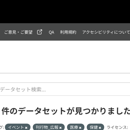
ご意見・ご要望
QA
利用規約
アクセシビリティについ
1 件のデータセットが見つかりまし
グ:
イベント
刊行物_広報
医療
保健
ライセンス: