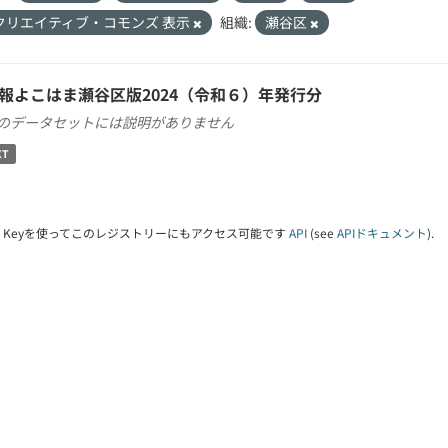
クリエイティブ・コモンズ 表示
組織:
瀬谷区
報よこはま瀬谷区版2024（令和６）年発行分
のデータセットには説明がありません
XT
PI Keyを使ってこのレジストリーにもアクセス可能です
API
(see
APIドキュメント
).