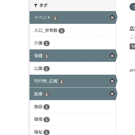
タグ
イベント
1
広
人口_世帯数
1
こ
介護
1
T
保健
1
公園
1
A
刊行物_広報
1
医療
1
施設
1
環境
1
福祉
1