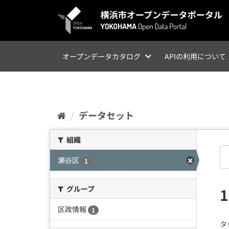
ス
キ
ッ
プ
し
て
オープンデータカタログ
APIの利用について
内
容
へ
データセット
組織
瀬谷区
1
グループ
区政情報
1
タ