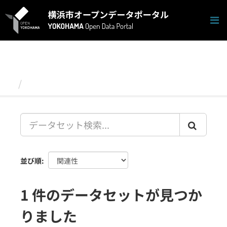
ス
キ
ッ
プ
し
て
内
容
データセット
へ
並び順
1 件のデータセットが見つか
りました