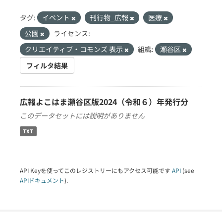
タグ:
イベント
刊行物_広報
医療
公園
ライセンス:
クリエイティブ・コモンズ 表示
組織:
瀬谷区
フィルタ結果
広報よこはま瀬谷区版2024（令和６）年発行分
このデータセットには説明がありません
TXT
API Keyを使ってこのレジストリーにもアクセス可能です
API
(see
APIドキュメント
).