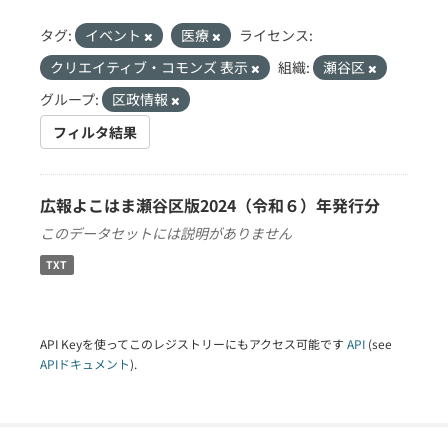
タグ:
イベント
医療
ライセンス:
クリエイティブ・コモンズ 表示
組織:
瀬谷区
グループ:
区政情報
フィルタ結果
広報よこはま瀬谷区版2024（令和６）年発行分
このデータセットには説明がありません
TXT
API Keyを使ってこのレジストリーにもアクセス可能です
API
(see
APIドキュメント
).