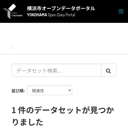
ス
キ
ッ
プ
し
て
内
容
データセット
へ
並び順
1 件のデータセットが見つか
りました