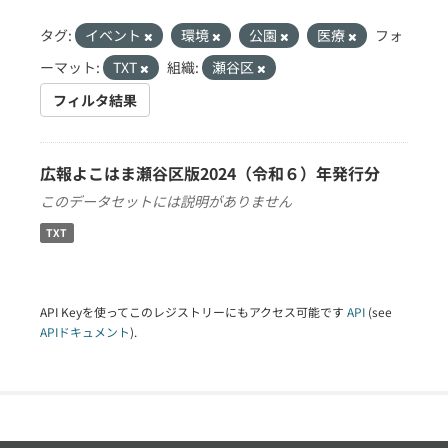
タグ:
イベント
環境
公園
医療
フォ
ーマット:
TXT
組織:
瀬谷区
フィルタ結果
広報よこはま瀬谷区版2024（令和６）年発行分
このデータセットには説明がありません
TXT
API Keyを使ってこのレジストリーにもアクセス可能です
API
(see
APIドキュメント
).