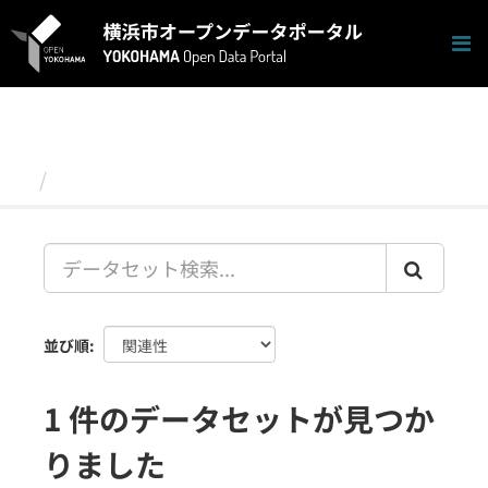
ス
キ
ッ
プ
し
て
内
容
データセット
へ
並び順
1 件のデータセットが見つか
りました