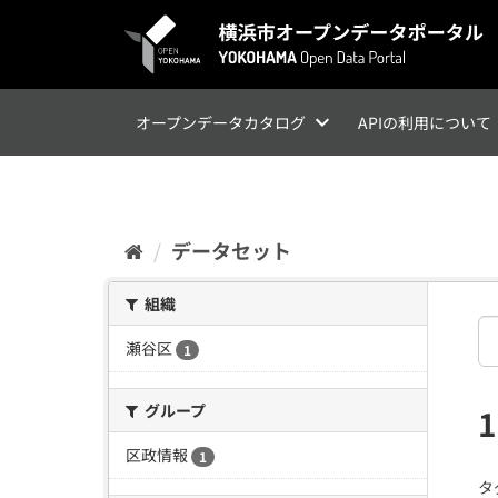
ス
キ
ッ
プ
し
て
オープンデータカタログ
APIの利用について
内
容
へ
データセット
組織
瀬谷区
1
グループ
区政情報
1
タ