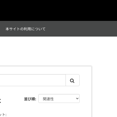
て
本サイトの利用について
た
並び順
ト: