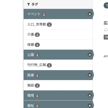
タグ
イベント
1
広
人口_世帯数
1
こ
介護
1
T
保健
1
公園
1
A
刊行物_広報
1
医療
1
施設
1
環境
1
福祉
1