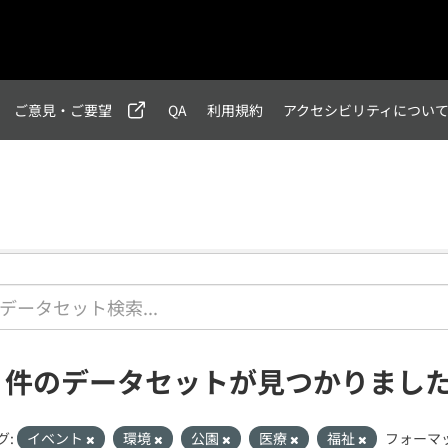
ご意見・ご要望
QA
利用規約
アクセシビリティについ
1 件のデータセットが見つかりまし
グ:
イベント
環境
公園
医療
福祉
フォーマッ