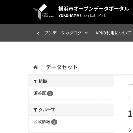
ス
キ
ッ
プ
し
て
オープンデータカタログ
APIの利用について
内
容
へ
データセット
組織
瀬谷区
1
グループ
区政情報
1
タ