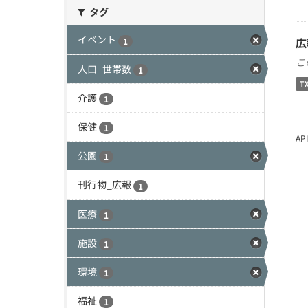
タグ
イベント
広
1
こ
人口_世帯数
1
T
介護
1
保健
1
A
公園
1
刊行物_広報
1
医療
1
施設
1
環境
1
福祉
1