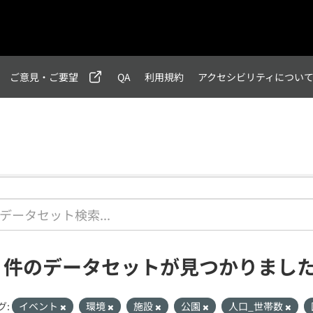
ご意見・ご要望
QA
利用規約
アクセシビリティについ
1 件のデータセットが見つかりまし
グ:
イベント
環境
施設
公園
人口_世帯数