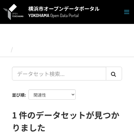
ス
キ
ッ
プ
し
て
内
容
データセット
へ
並び順
1 件のデータセットが見つか
りました