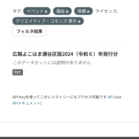
タグ:
イベント
福祉
保健
ライセンス:
クリエイティブ・コモンズ 表示
フィルタ結果
広報よこはま瀬谷区版2024（令和６）年発行分
このデータセットには説明がありません
TXT
API Keyを使ってこのレジストリーにもアクセス可能です
API
(see
APIドキュメント
).