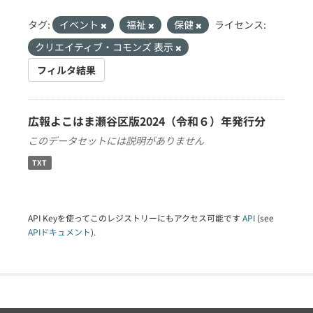
タグ:
イベント
福祉
保健
ライセンス:
クリエイティブ・コモンズ 表示
フィルタ結果
広報よこはま瀬谷区版2024（令和６）年発行分
このデータセットには説明がありません
TXT
API Keyを使ってこのレジストリーにもアクセス可能です
API
(see
APIドキュメント
).