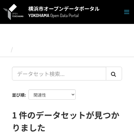
ス
キ
ッ
プ
し
て
内
容
データセット
へ
並び順
1 件のデータセットが見つか
りました