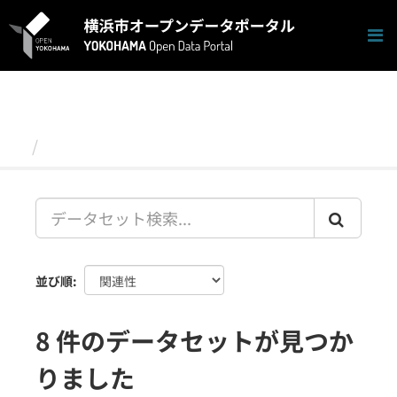
ス
キ
ッ
プ
し
て
内
容
データセット
へ
並び順
8 件のデータセットが見つか
りました