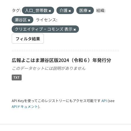
タグ:
人口_世帯数
介護
医療
組織:
瀬谷区
ライセンス:
クリエイティブ・コモンズ 表示
フィルタ結果
広報よこはま瀬谷区版2024（令和６）年発行分
このデータセットには説明がありません
TXT
API Keyを使ってこのレジストリーにもアクセス可能です
API
(see
APIドキュメント
).