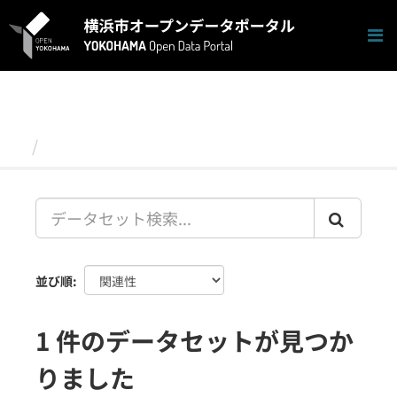
ス
キ
ッ
プ
し
て
内
容
データセット
へ
並び順
1 件のデータセットが見つか
りました