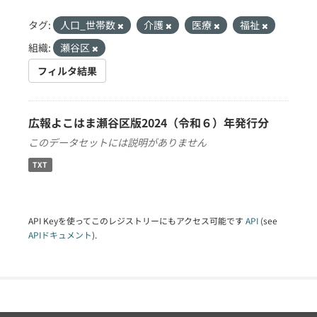
タグ:
人口_世帯数
介護
医療
福祉
組織:
瀬谷区
フィルタ結果
広報よこはま瀬谷区版2024（令和６）年発行分
このデータセットには説明がありません
TXT
API Keyを使ってこのレジストリーにもアクセス可能です
API
(see
APIドキュメント
).