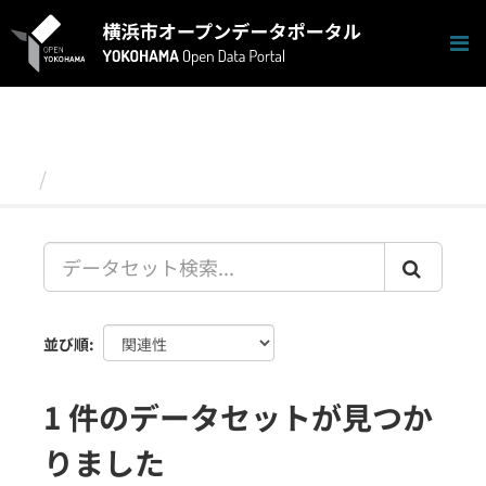
ス
キ
ッ
プ
し
て
内
容
データセット
へ
並び順
1 件のデータセットが見つか
りました