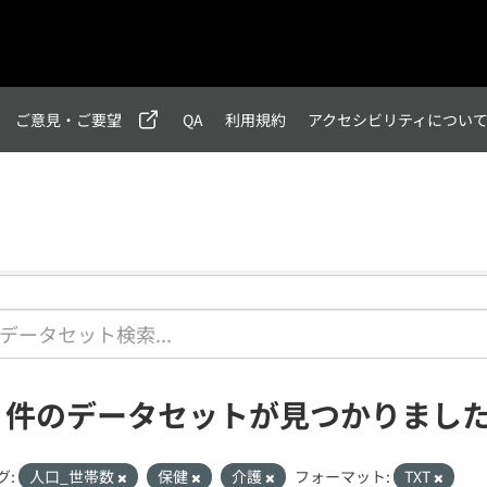
ご意見・ご要望
QA
利用規約
アクセシビリティについ
2 件のデータセットが見つかりまし
グ:
人口_世帯数
保健
介護
フォーマット:
TXT