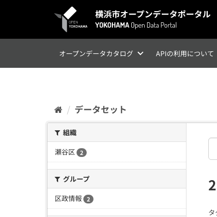
ス
キ
ッ
プ
し
て
オープンデータカタログ
APIの利用について
内
容
へ
データセット
組織
瀬谷区
2
グループ
区政情報
2
タ