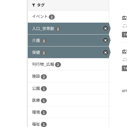
タグ
イベント
広
2
こ
人口_世帯数
2
T
介護
2
広
保健
2
こ
刊行物_広報
2
T
施設
2
公園
1
A
医療
1
環境
1
福祉
1