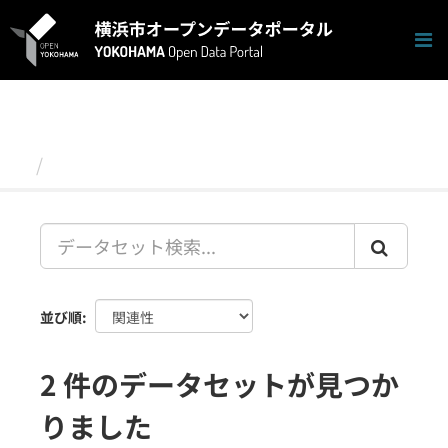
ス
キ
ッ
プ
し
て
内
容
データセット
へ
並び順
2 件のデータセットが見つか
りました