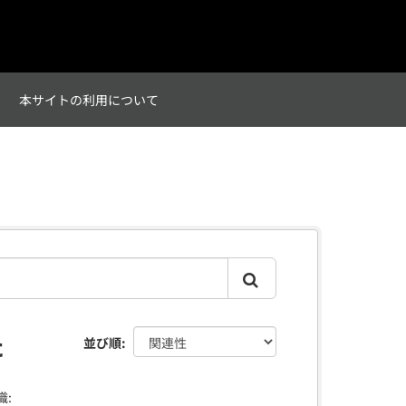
て
本サイトの利用について
た
並び順
織: