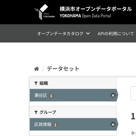
ス
キ
ッ
プ
し
て
オープンデータカタログ
APIの利用について
内
容
へ
データセット
組織
瀬谷区
1
グループ
区政情報
1
タ