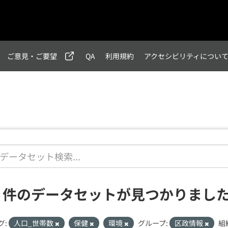
ご意見・ご要望
QA
利用規約
アクセシビリティについ
1 件のデータセットが見つかりまし
グ:
人口_世帯数
保健
環境
グループ:
区政情報
組