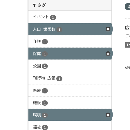
タグ
イベント
1
広
人口_世帯数
1
こ
介護
1
T
保健
1
公園
1
A
刊行物_広報
1
医療
1
施設
1
環境
1
福祉
1