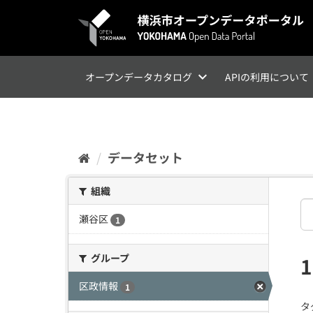
ス
キ
ッ
プ
し
て
オープンデータカタログ
APIの利用について
内
容
へ
データセット
組織
瀬谷区
1
グループ
区政情報
1
タ