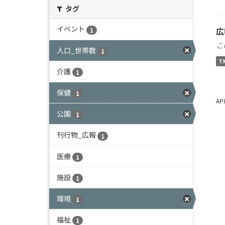
タグ
イベント
広
1
こ
人口_世帯数
1
T
介護
1
保健
1
A
公園
1
刊行物_広報
1
医療
1
施設
1
環境
1
福祉
1