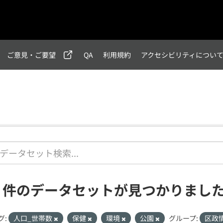
ご意見・ご要望
QA
利用規約
アクセシビリティについ
1 件のデータセットが見つかりまし
グ:
人口_世帯数
保健
環境
公園
グループ:
区政