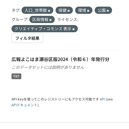
タグ:
人口_世帯数
保健
環境
公園
グループ:
区政情報
ライセンス:
クリエイティブ・コモンズ 表示
フィルタ結果
広報よこはま瀬谷区版2024（令和６）年発行分
このデータセットには説明がありません
TXT
API Keyを使ってこのレジストリーにもアクセス可能です
API
(see
APIドキュメント
).