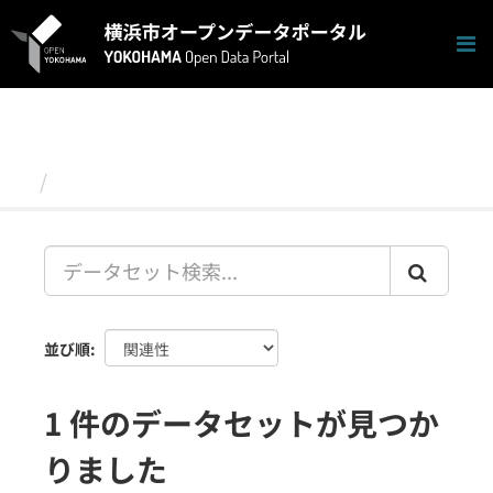
ス
キ
ッ
プ
し
て
内
容
データセット
へ
並び順
1 件のデータセットが見つか
りました