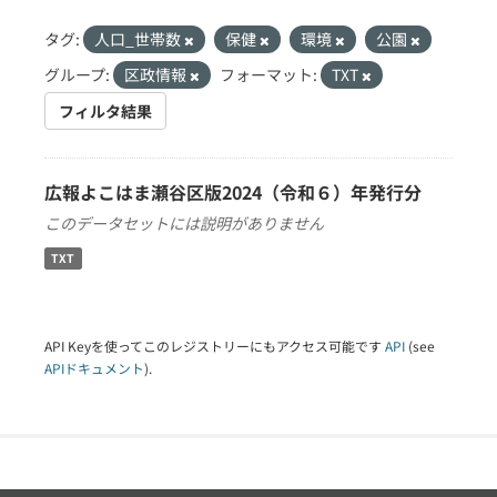
タグ:
人口_世帯数
保健
環境
公園
グループ:
区政情報
フォーマット:
TXT
フィルタ結果
広報よこはま瀬谷区版2024（令和６）年発行分
このデータセットには説明がありません
TXT
API Keyを使ってこのレジストリーにもアクセス可能です
API
(see
APIドキュメント
).