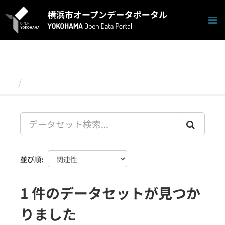
ス
キ
ッ
プ
し
て
内
容
データセット
へ
並び順
1 件のデータセットが見つか
りました