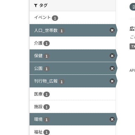
タグ
イベント
1
広
人口_世帯数
1
こ
介護
1
T
保健
1
公園
1
A
刊行物_広報
1
医療
1
施設
1
環境
1
福祉
1