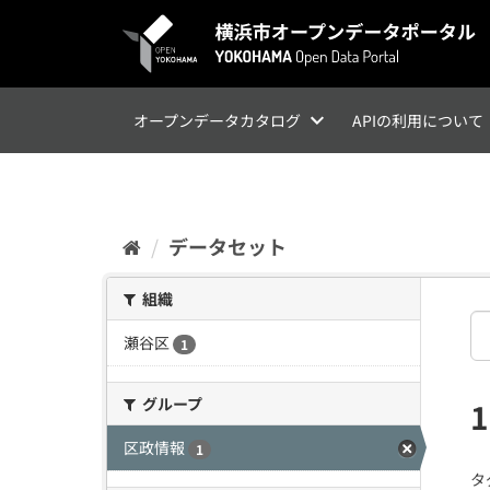
ス
キ
ッ
プ
し
て
オープンデータカタログ
APIの利用について
内
容
へ
データセット
組織
瀬谷区
1
グループ
区政情報
1
タ