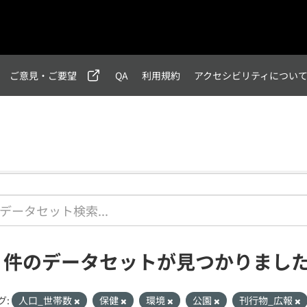
ご意見・ご要望
QA
利用規約
アクセシビリティについ
1 件のデータセットが見つかりまし
グ:
人口_世帯数
保健
環境
公園
刊行物_広報