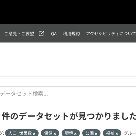
ご意見・ご要望
QA
利用規約
アクセシビリティについ
1 件のデータセットが見つかりまし
グ:
人口_世帯数
保健
環境
公園
福祉
グルー