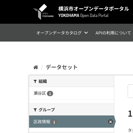
ス
キ
ッ
プ
し
て
オープンデータカタログ
APIの利用について
内
容
へ
データセット
組織
瀬谷区
1
グループ
区政情報
1
タ