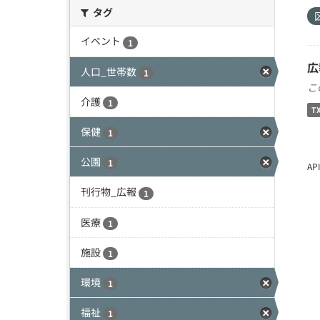
タグ
イベント
1
広
人口_世帯数
1
こ
介護
1
T
保健
1
公園
1
A
刊行物_広報
1
医療
1
施設
1
環境
1
福祉
1