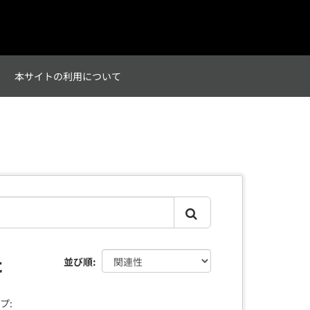
て
本サイトの利用について
た
並び順
プ: