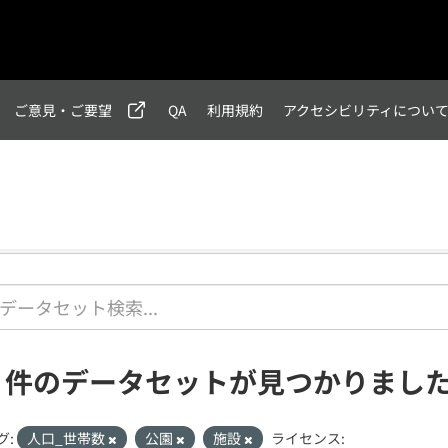
ご意見・ご要望
QA
利用規約
アクセシビリティについ
2 件のデータセットが見つかりまし
グ:
人口_世帯数
公園
施設
ライセンス: