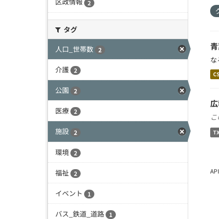
区政情報
2
タグ
青
人口_世帯数
2
な
介護
2
C
公園
2
広
医療
2
こ
施設
2
T
環境
2
A
福祉
2
イベント
1
バス_鉄道_道路
1