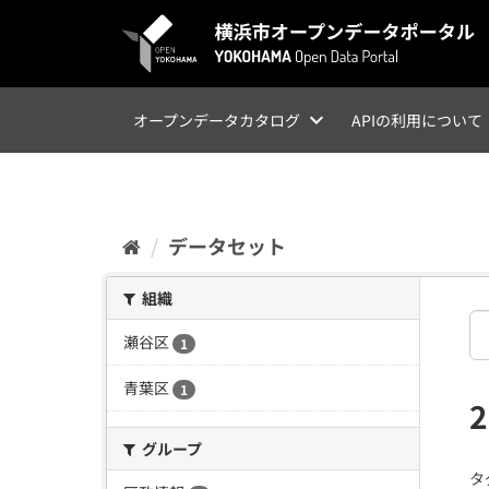
ス
キ
ッ
プ
し
て
オープンデータカタログ
APIの利用について
内
容
へ
データセット
組織
瀬谷区
1
青葉区
1
グループ
タ