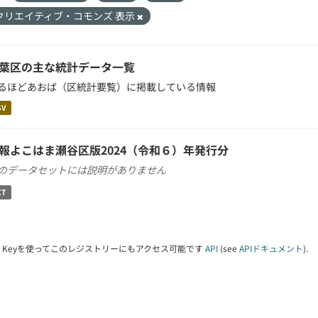
クリエイティブ・コモンズ 表示
葉区の主な統計データ一覧
るほどあおば（区統計要覧）に掲載している情報
SV
報よこはま瀬谷区版2024（令和６）年発行分
のデータセットには説明がありません
XT
PI Keyを使ってこのレジストリーにもアクセス可能です
API
(see
APIドキュメント
).