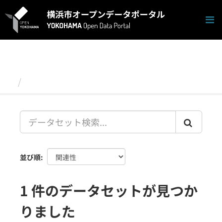
ス
キ
ッ
プ
し
て
内
容
データセット
へ
並び順
1 件のデータセットが見つか
りました