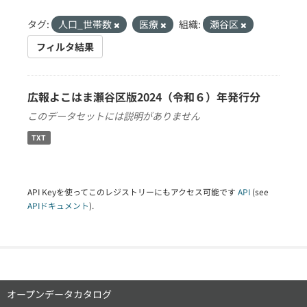
タグ:
人口_世帯数
医療
組織:
瀬谷区
フィルタ結果
広報よこはま瀬谷区版2024（令和６）年発行分
このデータセットには説明がありません
TXT
API Keyを使ってこのレジストリーにもアクセス可能です
API
(see
APIドキュメント
).
オープンデータカタログ