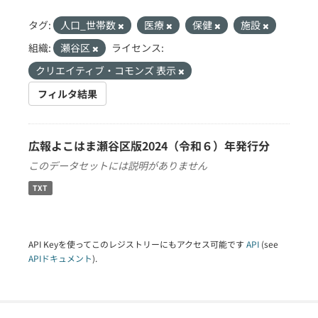
タグ:
人口_世帯数
医療
保健
施設
組織:
瀬谷区
ライセンス:
クリエイティブ・コモンズ 表示
フィルタ結果
広報よこはま瀬谷区版2024（令和６）年発行分
このデータセットには説明がありません
TXT
API Keyを使ってこのレジストリーにもアクセス可能です
API
(see
APIドキュメント
).