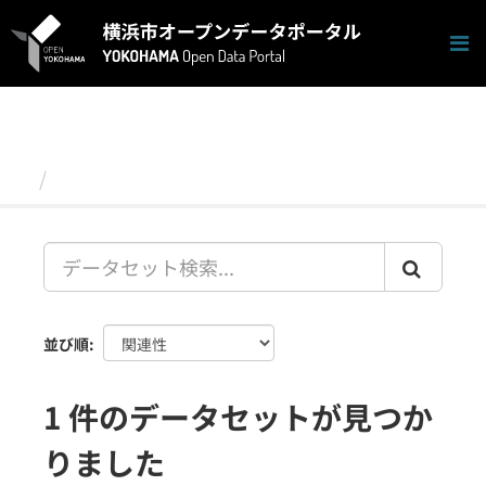
ス
キ
ッ
プ
し
て
内
容
データセット
へ
並び順
1 件のデータセットが見つか
りました