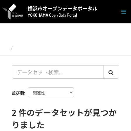
ス
キ
ッ
プ
し
て
内
容
データセット
へ
並び順
2 件のデータセットが見つか
りました