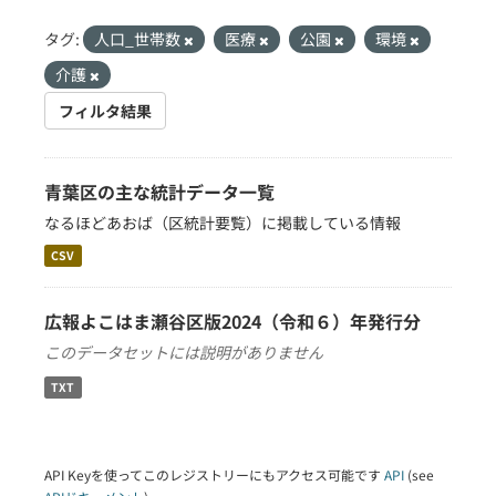
タグ:
人口_世帯数
医療
公園
環境
介護
フィルタ結果
青葉区の主な統計データ一覧
なるほどあおば（区統計要覧）に掲載している情報
CSV
広報よこはま瀬谷区版2024（令和６）年発行分
このデータセットには説明がありません
TXT
API Keyを使ってこのレジストリーにもアクセス可能です
API
(see