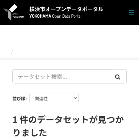
ス
キ
ッ
プ
し
て
内
容
データセット
へ
並び順
1 件のデータセットが見つか
りました