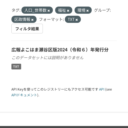
タグ:
人口_世帯数
福祉
環境
グループ:
区政情報
フォーマット:
TXT
フィルタ結果
広報よこはま瀬谷区版2024（令和６）年発行分
このデータセットには説明がありません
TXT
API Keyを使ってこのレジストリーにもアクセス可能です
API
(see
APIドキュメント
).