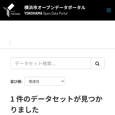
ス
キ
ッ
プ
し
て
内
容
データセット
へ
並び順
1 件のデータセットが見つか
りました