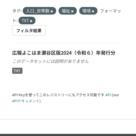
タグ:
人口_世帯数
福祉
環境
フォーマッ
ト:
TXT
フィルタ結果
広報よこはま瀬谷区版2024（令和６）年発行分
このデータセットには説明がありません
TXT
API Keyを使ってこのレジストリーにもアクセス可能です
API
(see
APIドキュメント
).