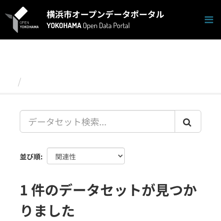
ス
キ
ッ
プ
し
て
内
容
データセット
へ
並び順
1 件のデータセットが見つか
りました