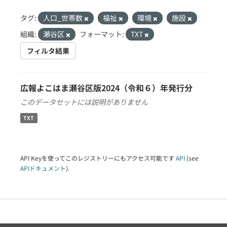
タグ:
人口_世帯数
福祉
環境
施設
組織:
瀬谷区
フォーマット:
TXT
フィルタ結果
広報よこはま瀬谷区版2024（令和６）年発行分
このデータセットには説明がありません
TXT
API Keyを使ってこのレジストリーにもアクセス可能です
API
(see
APIドキュメント
).