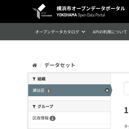
ス
キ
ッ
プ
し
て
オープンデータカタログ
APIの利用について
内
容
へ
データセット
組織
瀬谷区
1
グループ
区政情報
1
タ