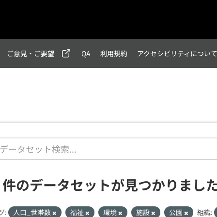
ご意見・ご要望
QA
利用規約
アクセシビリティについ
1 件のデータセットが見つかりまし
グ:
人口_世帯数
福祉
環境
施設
公園
組織: