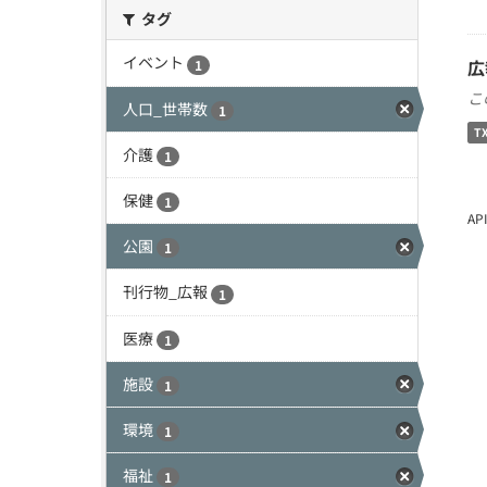
タグ
イベント
広
1
こ
人口_世帯数
1
T
介護
1
保健
1
A
公園
1
刊行物_広報
1
医療
1
施設
1
環境
1
福祉
1