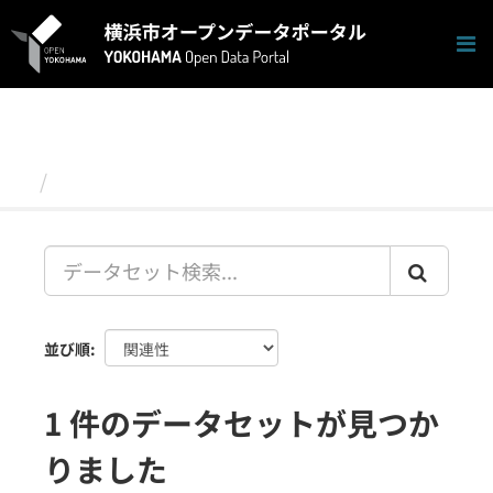
ス
キ
ッ
プ
し
て
内
容
データセット
へ
並び順
1 件のデータセットが見つか
りました