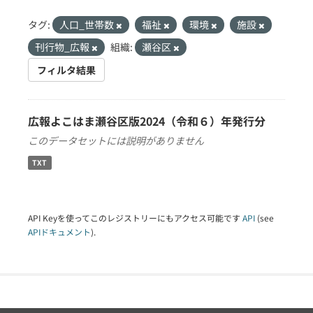
タグ:
人口_世帯数
福祉
環境
施設
刊行物_広報
組織:
瀬谷区
フィルタ結果
広報よこはま瀬谷区版2024（令和６）年発行分
このデータセットには説明がありません
TXT
API Keyを使ってこのレジストリーにもアクセス可能です
API
(see
APIドキュメント
).