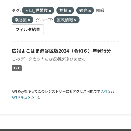
タグ:
人口_世帯数
福祉
観光
組織:
瀬谷区
グループ:
区政情報
フィルタ結果
広報よこはま瀬谷区版2024（令和６）年発行分
このデータセットには説明がありません
TXT
API Keyを使ってこのレジストリーにもアクセス可能です
API
(see
APIドキュメント
).