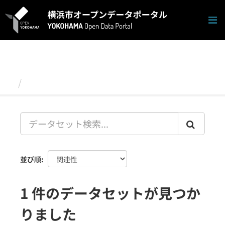
ス
キ
ッ
プ
し
て
内
容
データセット
へ
並び順
1 件のデータセットが見つか
りました