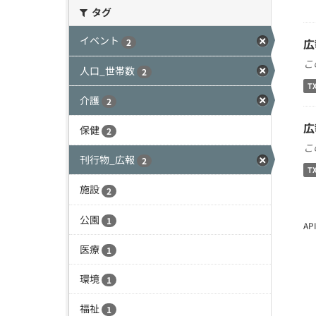
タグ
イベント
広
2
こ
人口_世帯数
2
T
介護
2
広
保健
2
こ
刊行物_広報
2
T
施設
2
公園
1
A
医療
1
環境
1
福祉
1