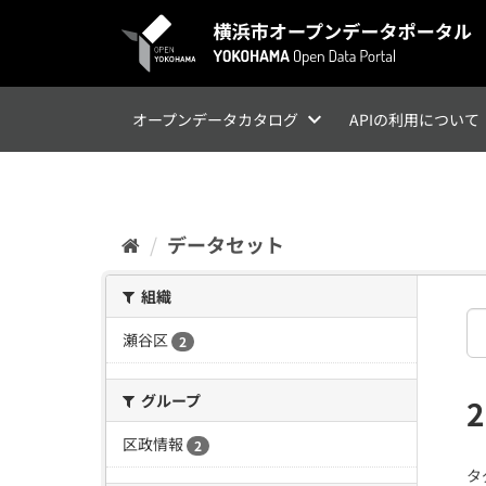
ス
キ
ッ
プ
し
て
オープンデータカタログ
APIの利用について
内
容
へ
データセット
組織
瀬谷区
2
グループ
区政情報
2
タ