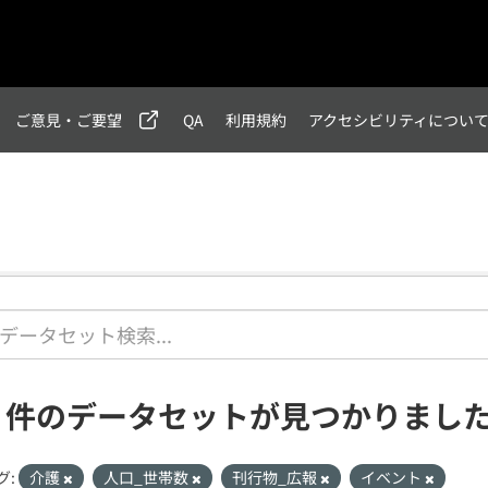
ご意見・ご要望
QA
利用規約
アクセシビリティについ
2 件のデータセットが見つかりまし
グ:
介護
人口_世帯数
刊行物_広報
イベント