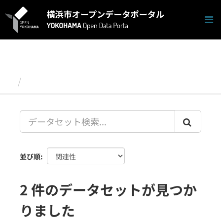
ス
キ
ッ
プ
し
て
内
容
データセット
へ
並び順
2 件のデータセットが見つか
りました