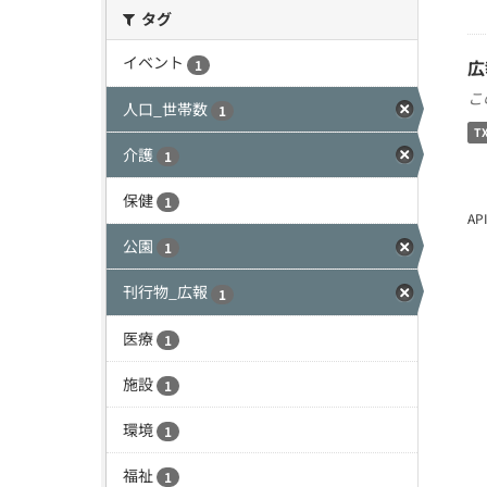
タグ
イベント
広
1
こ
人口_世帯数
1
T
介護
1
保健
1
A
公園
1
刊行物_広報
1
医療
1
施設
1
環境
1
福祉
1