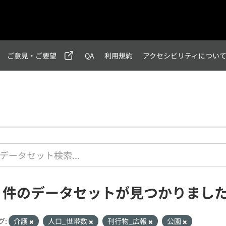
ご意見・ご要望
QA
利用規約
アクセシビリティについ
1 件のデータセットが見つかりまし
グ:
介護
人口_世帯数
刊行物_広報
公園