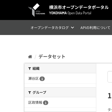
ス
キ
ッ
プ
し
て
オープンデータカタログ
APIの利用について
内
容
へ
データセット
組織
瀬谷区
1
グループ
区政情報
1
タ