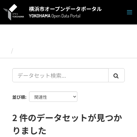
ス
キ
ッ
プ
し
て
内
容
データセット
へ
並び順
2 件のデータセットが見つか
りました