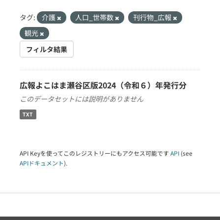
タグ:
介護
人口_世帯数
刊行物_広報
観光
フィルタ結果
広報よこはま瀬谷区版2024（令和６）年発行分
このデータセットには説明がありません
TXT
API Keyを使ってこのレジストリーにもアクセス可能です
API
(see
APIドキュメント
).