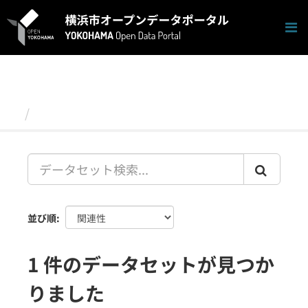
ス
キ
ッ
プ
し
て
内
容
データセット
へ
並び順
1 件のデータセットが見つか
りました