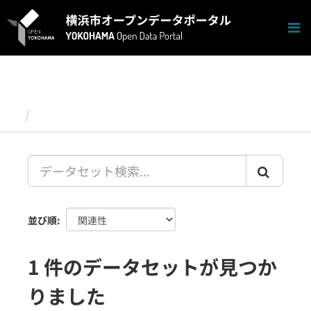
ス
キ
ッ
プ
し
て
内
容
データセット
へ
並び順
1 件のデータセットが見つか
りました