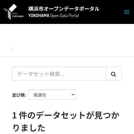
ス
キ
ッ
プ
し
て
内
容
データセット
へ
並び順
1 件のデータセットが見つか
りました