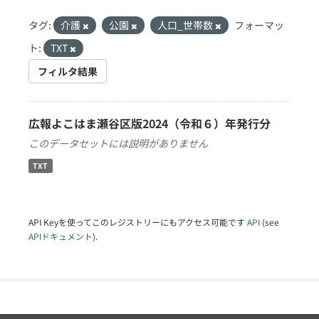
タグ:
介護
公園
人口_世帯数
フォーマッ
ト:
TXT
フィルタ結果
広報よこはま瀬谷区版2024（令和６）年発行分
このデータセットには説明がありません
TXT
API Keyを使ってこのレジストリーにもアクセス可能です
API
(see
APIドキュメント
).