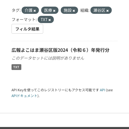
タグ:
介護
医療
施設
組織:
瀬谷区
フォーマット:
TXT
フィルタ結果
広報よこはま瀬谷区版2024（令和６）年発行分
このデータセットには説明がありません
TXT
API Keyを使ってこのレジストリーにもアクセス可能です
API
(see
APIドキュメント
).