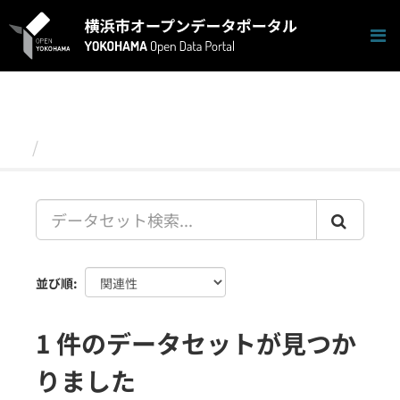
ス
キ
ッ
プ
し
て
内
容
データセット
へ
並び順
1 件のデータセットが見つか
りました